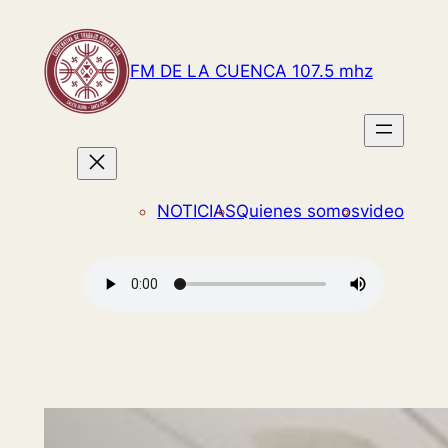
Saltar
al
FM DE LA CUENCA 107.5 mhz
contenido
NOTICIAS
Quienes somos
video