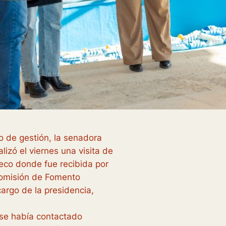
 de gestión, la senadora
izó el viernes una visita de
eco donde fue recibida por
Comisión de Fomento
argo de la presidencia,
 se había contactado