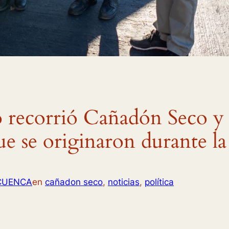
 recorrió Cañadón Seco y 
 se originaron durante la
 CUENCA
en
cañadon seco
, 
noticias
, 
política